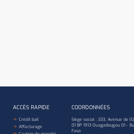
ACCÈS RAPIDE
COORDONNÉES
Crédit bail
Siège social : 333, Avenue de l
01 BP 1913 Ouagadougou 01 - Bu
Affacturage
Faso
Caution de marché