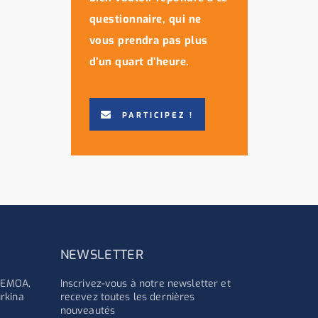
questionnaire, qui ne
vous prendra pas plus
d’un quart d’heure.
PARTICIPEZ !
NEWSLETTER
'UEMOA,
Inscrivez-vous à notre newsletter et
rkina
recevez toutes les dernières
nouveautés