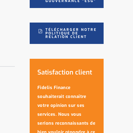
GOUVERNANCE "ESG"
TÉLÉCHARGER NOTRE
POLITIQUE DE
RELATION CLIENT
Satisfaction client
Fidelis Finance
souhaiterait connaître
votre opinion sur ses
services. Nous vous
serions reconnaissants de
bien vouloir répondre à ce