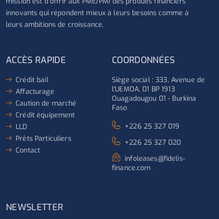
mission est d’offrir aux PME/PMI des produits financiers
innovants qui répondent mieux à leurs besoins comme à
leurs ambitions de croissance.
ACCÈS RAPIDE
COORDONNÉES
Crédit bail
Siège social : 333, Avenue de
l'UEMOA, 01 BP 1913
Affacturage
Ouagadougou 01 - Burkina
Caution de marché
Faso
Crédit équipement
+226 25 327 019
LLD
Prêts Particuliers
+226 25 327 020
Contact
infoleases@fidelis-
finance.com
NEWSLETTER