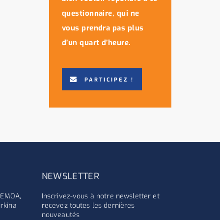
questionnaire, qui ne
vous prendra pas plus
d’un quart d’heure.
PARTICIPEZ !
NEWSLETTER
'UEMOA,
Inscrivez-vous à notre newsletter et
rkina
recevez toutes les dernières
nouveautés