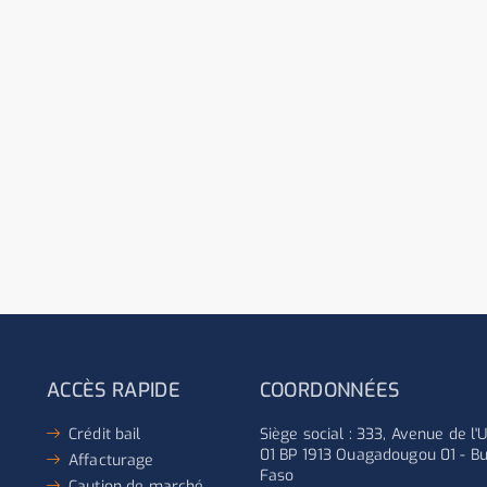
ACCÈS RAPIDE
COORDONNÉES
Crédit bail
Siège social : 333, Avenue de l
01 BP 1913 Ouagadougou 01 - Bu
Affacturage
Faso
Caution de marché