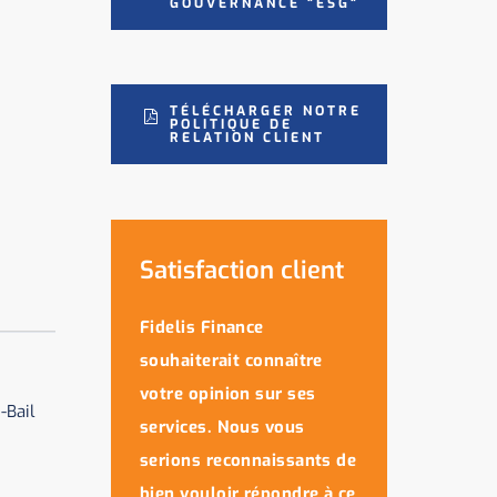
GOUVERNANCE "ESG"
TÉLÉCHARGER NOTRE
POLITIQUE DE
RELATION CLIENT
Satisfaction client
Fidelis Finance
souhaiterait connaître
votre opinion sur ses
-Bail
services. Nous vous
serions reconnaissants de
bien vouloir répondre à ce