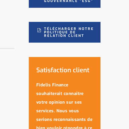
GOUVERNANCE "ESG"
TÉLÉCHARGER NOTRE
POLITIQUE DE
RELATION CLIENT
Satisfaction client
Fidelis Finance
souhaiterait connaître
votre opinion sur ses
services. Nous vous
serions reconnaissants de
bien vouloir répondre à ce