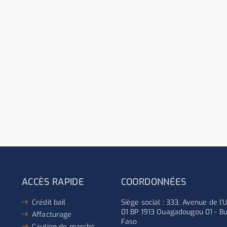
ACCÈS RAPIDE
COORDONNÉES
Crédit bail
Siège social : 333, Avenue de l
01 BP 1913 Ouagadougou 01 - Bu
Affacturage
Faso
Caution de marché