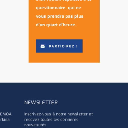
questionnaire, qui ne
vous prendra pas plus
d’un quart d’heure.
PARTICIPEZ !
NEWSLETTER
'UEMOA,
Inscrivez-vous à notre newsletter et
rkina
recevez toutes les dernières
nouveautés