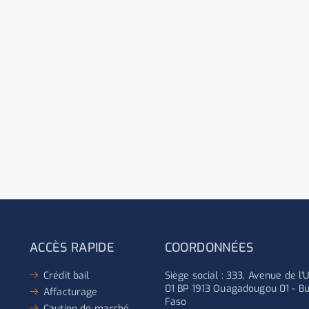
ACCÈS RAPIDE
COORDONNÉES
Crédit bail
Siège social : 333, Avenue de l
01 BP 1913 Ouagadougou 01 - Bu
Affacturage
Faso
Caution de marché