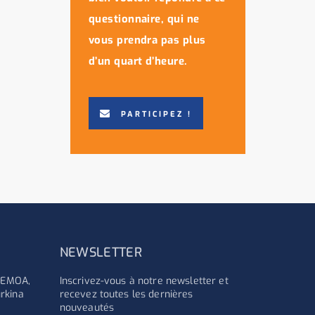
questionnaire, qui ne
vous prendra pas plus
d’un quart d’heure.
PARTICIPEZ !
NEWSLETTER
'UEMOA,
Inscrivez-vous à notre newsletter et
rkina
recevez toutes les dernières
nouveautés