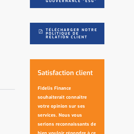
GOUVERNANCE "ESG"
TÉLÉCHARGER NOTRE
POLITIQUE DE
RELATION CLIENT
Satisfaction client
Fidelis Finance
souhaiterait connaître
votre opinion sur ses
services. Nous vous
serions reconnaissants de
bien vouloir répondre à ce