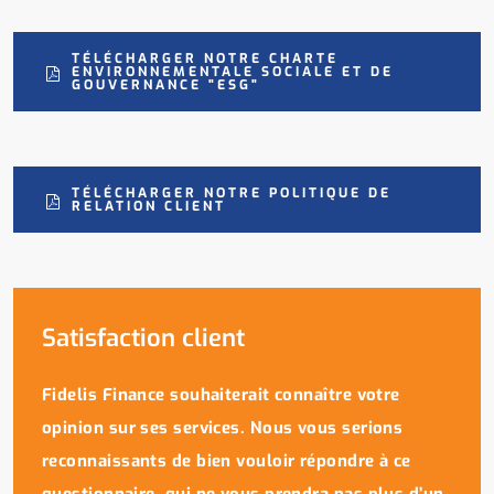
TÉLÉCHARGER NOTRE CHARTE
ENVIRONNEMENTALE SOCIALE ET DE
GOUVERNANCE "ESG"
TÉLÉCHARGER NOTRE POLITIQUE DE
RELATION CLIENT
Satisfaction client
Fidelis Finance souhaiterait connaître votre
opinion sur ses services. Nous vous serions
reconnaissants de bien vouloir répondre à ce
questionnaire, qui ne vous prendra pas plus d’un