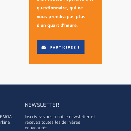
questionnaire, qui ne
vous prendra pas plus
d’un quart d’heure.
PARTICIPEZ !
NEWSLETTER
'UEMOA,
Inscrivez-vous à notre newsletter et
rkina
recevez toutes les dernières
nouveautés