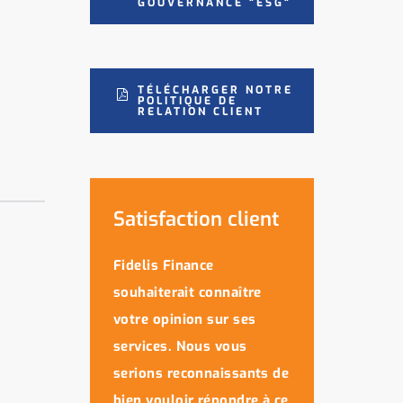
GOUVERNANCE "ESG"
TÉLÉCHARGER NOTRE
POLITIQUE DE
RELATION CLIENT
Satisfaction client
Fidelis Finance
souhaiterait connaître
votre opinion sur ses
services. Nous vous
serions reconnaissants de
bien vouloir répondre à ce