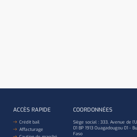
ACCÈS RAPIDE
COORDONNÉES
Crédit bail
Siège social : 333, Avenue de l
01 BP 1913 Ouagadougou 01 - Bu
Affacturage
Faso
Caution de marché